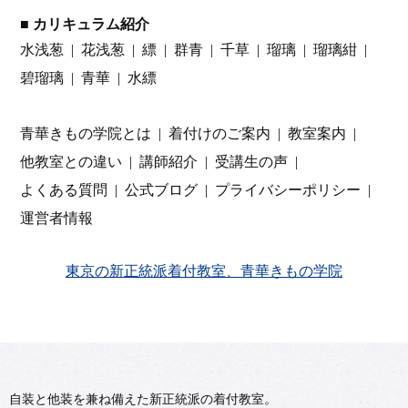
■ カリキュラム紹介
水浅葱
花浅葱
縹
群青
千草
瑠璃
瑠璃紺
碧瑠璃
青華
水縹
青華きもの学院とは
着付けのご案内
教室案内
他教室との違い
講師紹介
受講生の声
よくある質問
公式ブログ
プライバシーポリシー
運営者情報
東京の新正統派着付教室、青華きもの学院
自装と他装を兼ね備えた新正統派の着付教室。