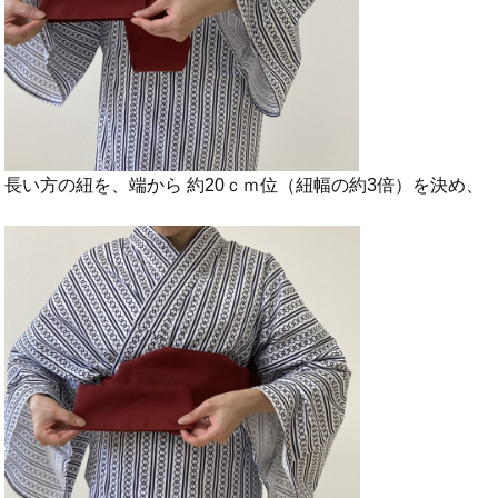
長い方の紐を、端から 約20ｃｍ位（紐幅の約3倍）を決め、