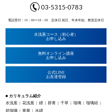
03-5315-0783
電話受付：10：00〜18：00 定休日 祝日、年末年始、教室定休日
水浅葱コース（初心者）
お申し込み
無料オンライン講座
お申し込み
公式LINE
お友達登録
■ カリキュラム紹介
水浅葱
花浅葱
縹
群青
千草
瑠璃
瑠璃紺
碧瑠璃
青華
水縹