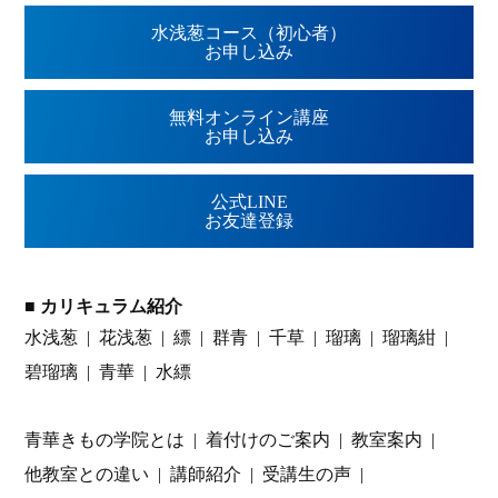
水浅葱コース（初心者）
お申し込み
無料オンライン講座
お申し込み
公式LINE
お友達登録
■ カリキュラム紹介
水浅葱
花浅葱
縹
群青
千草
瑠璃
瑠璃紺
碧瑠璃
青華
水縹
青華きもの学院とは
着付けのご案内
教室案内
他教室との違い
講師紹介
受講生の声