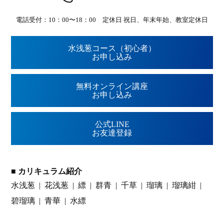
電話受付：10：00〜18：00 定休日 祝日、年末年始、教室定休日
水浅葱コース（初心者）
お申し込み
無料オンライン講座
お申し込み
公式LINE
お友達登録
■ カリキュラム紹介
水浅葱
花浅葱
縹
群青
千草
瑠璃
瑠璃紺
碧瑠璃
青華
水縹