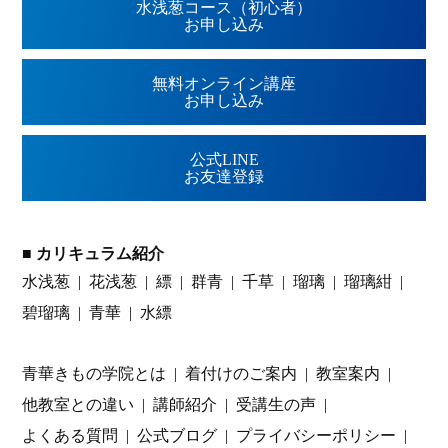
水浅葱コース（初心者）
お申し込み
無料オンライン講座
お申し込み
公式LINE
お友達登録
■ カリキュラム紹介
水浅葱
花浅葱
縹
群青
千草
瑠璃
瑠璃紺
碧瑠璃
青華
水縹
青華きもの学院とは
着付けのご案内
教室案内
他教室との違い
講師紹介
受講生の声
よくある質問
公式ブログ
プライバシーポリシー