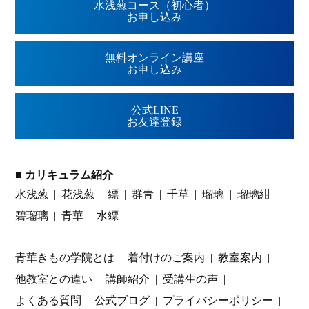
水浅葱コース（初心者）
お申し込み
無料オンライン講座
お申し込み
公式LINE
お友達登録
■ カリキュラム紹介
水浅葱
花浅葱
縹
群青
千草
瑠璃
瑠璃紺
碧瑠璃
青華
水縹
青華きもの学院とは
着付けのご案内
教室案内
他教室との違い
講師紹介
受講生の声
よくある質問
公式ブログ
プライバシーポリシー