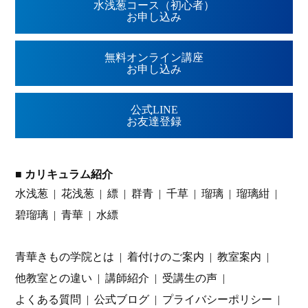
水浅葱コース（初心者）
お申し込み
無料オンライン講座
お申し込み
公式LINE
お友達登録
■ カリキュラム紹介
水浅葱
花浅葱
縹
群青
千草
瑠璃
瑠璃紺
碧瑠璃
青華
水縹
青華きもの学院とは
着付けのご案内
教室案内
他教室との違い
講師紹介
受講生の声
よくある質問
公式ブログ
プライバシーポリシー