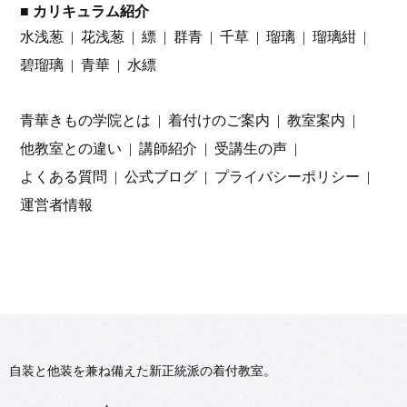
■ カリキュラム紹介
水浅葱
花浅葱
縹
群青
千草
瑠璃
瑠璃紺
碧瑠璃
青華
水縹
青華きもの学院とは
着付けのご案内
教室案内
他教室との違い
講師紹介
受講生の声
よくある質問
公式ブログ
プライバシーポリシー
運営者情報
自装と他装を兼ね備えた新正統派の着付教室。